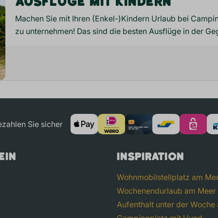
AUSFLÜGE MIT KINDERN
Machen Sie mit Ihren (Enkel-)Kindern Urlaub bei Campi
zu unternehmen! Das sind die besten Ausflüge in der Ge
zahlen Sie sicher
ein
Inspiration
Wohnmobilstellplatz am Me
Wochenendurlaub am Meer
Aufenthalt unter der Woche