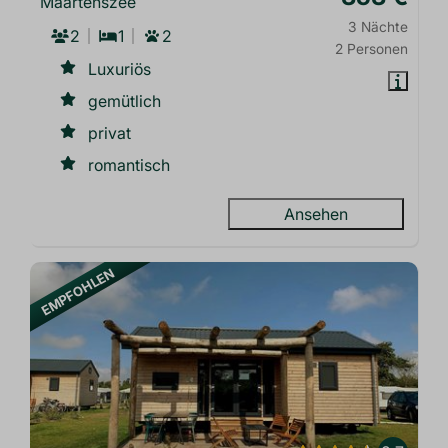
Maartenszee
3 Nächte
2
1
2
2 Personen
Luxuriös
gemütlich
privat
romantisch
Ansehen
EMPFOHLEN